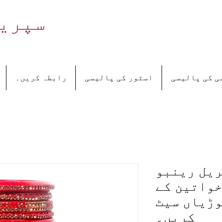
سپریم
ی کی پالیسی
اسٹور کی پالیسی
رابطہ کریں۔
Sup مٹیریل رینبو
خواتین کے
وڑیاں سیٹ
کریں۔