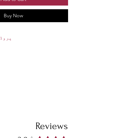
Buy Now
پروڈک
میں پروڈکٹ کی تفصیل ہوں۔ میں آپ
میں مزید معلومات شامل کرنے کے 
ہوں جیسے کہ سائز، مواد، دیکھ
ہدایات۔ یہ لکھنے کے لیے بھی ای
اس پروڈکٹ کو کیا خاص بناتا ہے ا
سے کیسے فا
Reviews
Rated 3.9 out of 5 stars.