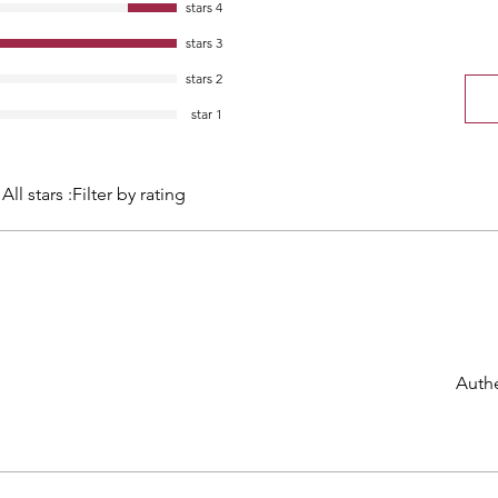
4 stars
3 stars
2 stars
1 star
All stars
Filter by rating:
Authe