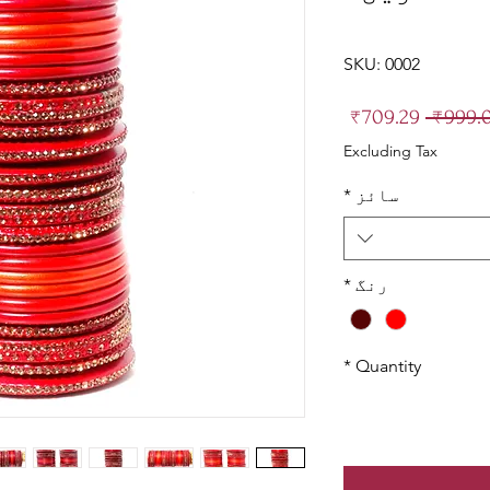
Rating is 3.9 out
SKU: 0002
Sale
Regular
₹709.29
Price
Price
Excluding Tax
سائز
*
رنگ
*
*
Quantity