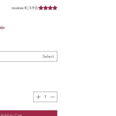
 of five stars based on 8 reviews
3.9 | 8 reviews
 ₹999.00 
Select
Add to Cart