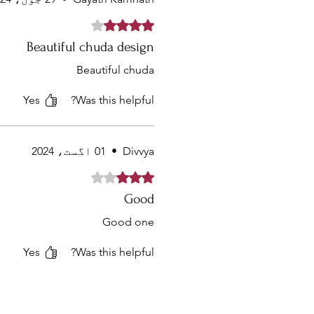
Rated 4 out of 5 stars.
Beautiful chuda design
Beautiful chuda
Yes
Was this helpful?
Divvya
•
01 اگست، 2024
Rated 3 out of 5 stars.
Good
Good one
Yes
Was this helpful?