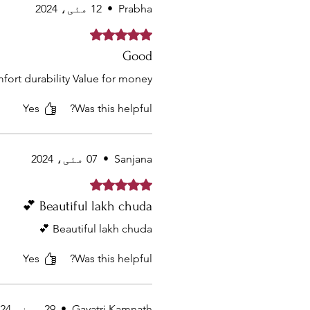
Prabha
•
12 مئی، 2024
Rated 5 out of 5 stars.
Good
fort durability Value for money
Yes
Was this helpful?
Sanjana
•
07 مئی، 2024
Rated 5 out of 5 stars.
Beautiful lakh chuda 💕
Beautiful lakh chuda 💕
Yes
Was this helpful?
Gayatri Kamnath
•
29 جون، 2024