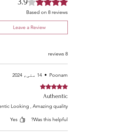
3.9
Based on 8 reviews
Leave a Review
8 reviews
Poonam
•
14 مئی، 2024
Rated 5 out of 5 stars.
Authentic
ntic Looking , Amazing quality
Yes
Was this helpful?