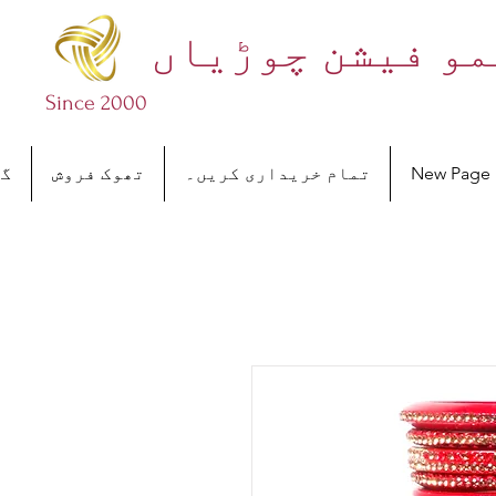
و فیشن چوڑیاں
Since 2000
New Page
تمام خریداری کریں۔
تھوک فروش
گھ