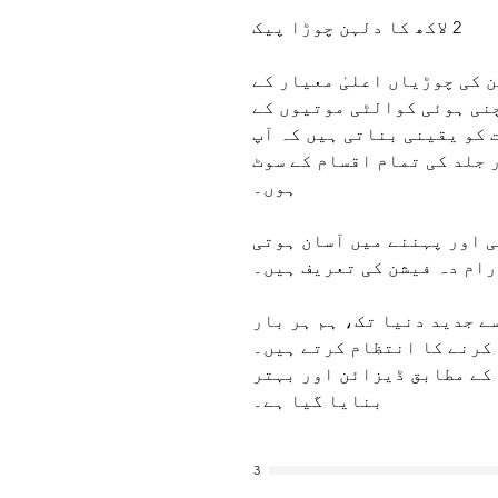
2 لاکھ کا دلہن چوڑا پیک
انہ مواد: Suprimo فیشن کی چوڑیاں اعلیٰ معیار کے
چنی ہوئی کوالٹی موتیوں کے
 کو یقینی بناتی ہیں کہ آپ
 جلد کی تمام اقسام کے سوٹ
ہوں۔
 اور پہننے میں آسان ہوتی
ام دہ فیشن کی تعریف ہیں۔
ے جدید دنیا تک، ہم ہر بار
کرنے کا انتظام کرتے ہیں۔
 کے مطابق ڈیزائن اور بہتر
بنایا گیا ہے۔
3