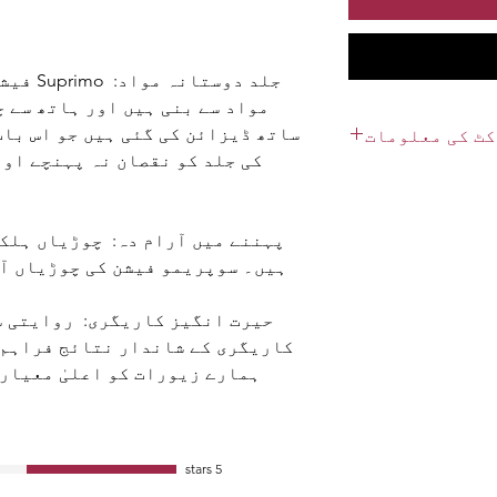
جلد دوست
مواد سے بنی ہیں اور ہاتھ سے 
ساتھ ڈیزائن کی گئی ہیں جو اس بات
ٹ کی معلومات
کی جلد کو نقصان نہ پہنچے اور
 کے پروڈکٹ کے بارے
لیے ایک بہترین جگہ
 بھال اور صفائی کی
پہننے میں آرام دہ: چوڑیاں ہلکی
ک بہترین جگہ ہے کہ
ہیں۔ سوپریمو فیشن کی چوڑیاں آر
ور آپ کے گاہک اس شے
ئدہ اٹھا سکتے ہیں۔
حیرت انگیز کاریگری: روایتی س
کاریگری کے شاندار نتائج فراہم 
ہمارے زیورات کو اعلیٰ معیار
5 stars