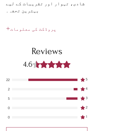
شادی، تہوار اور تقریبات کے لیے
بہترین تحفہ۔
پروڈکٹ کی معلومات
میں پروڈکٹ کی تفصیل ہوں۔ میں آپ کے
پروڈکٹ کے بارے میں مزید معلومات شامل
Reviews
کرنے کے لیے ایک بہترین جگہ ہوں جیسے کہ
سائز، مواد، دیکھ بھال اور صفائی کی
4.6
Rated 4.6 out of 5 stars.
ہدایات۔ یہ لکھنے کے لیے بھی ایک بہترین
جگہ ہے کہ اس پروڈکٹ کو کیا خاص بناتا ہے
اور آپ کے صارفین اس آئٹم سے کیسے فائدہ
5
22
اٹھا سکتے ہیں۔
4
2
3
5
2
0
1
0