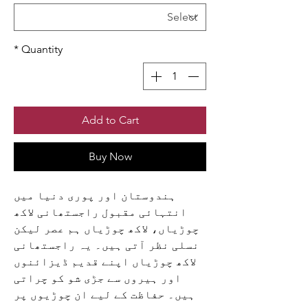
*
Quantity
Add to Cart
Buy Now
ہندوستان اور پوری دنیا میں
انتہائی مقبول راجستھانی لاکھ
چوڑیاں، لاکھ چوڑیاں ہم عصر لیکن
نسلی نظر آتی ہیں۔ یہ راجستھانی
لاکھ چوڑیاں اپنے قدیم ڈیزائنوں
اور ہیروں سے جڑی شو کو چراتی
ہیں۔ حفاظت کے لیے ان چوڑیوں پر