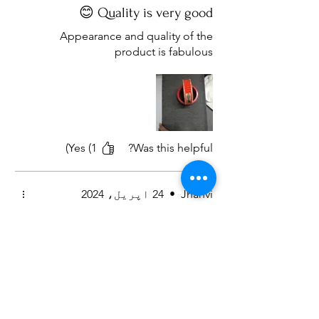
Quality is very good 😊
Appearance and quality of the
product is fabulous
Yes (1)
Was this helpful?
Jhanvi
•
24 اپریل، 2024
Rated 5 out of 5 stars.
Great Look
Appearance and quality of the
product is fabulous