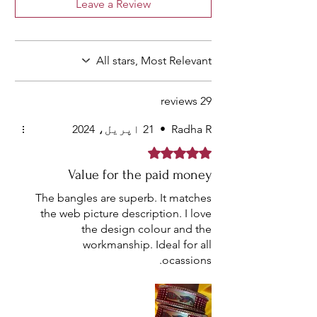
Leave a Review
All stars, Most Relevant
29 reviews
Radha R
•
21 اپریل، 2024
Rated 5 out of 5 stars.
Value for the paid money
The bangles are superb. It matches
the web picture description. I love
the design colour and the
workmanship. Ideal for all
ocassions.
Looks very beautiful and grand too.
Thank you