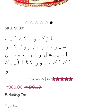
SKU: SFB01
لڑکیوں کے لیے
سپریمو مہرون کلر
اسپیشل راجستھانی
لک لک میور کڈا (پیک
او
is 4.6 out of five stars based on 29 reviews
4.6 | 29 reviews
Sale
Regular
₹380.00
 ₹430.00 
rice
Price
Excluding Tax
سائز
*