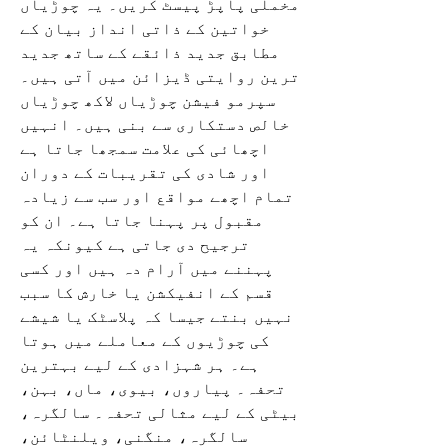
مخملی پاپڑ پیسٹ کریں۔ یہ چوڑیاں
خواتین کے ذاتی انداز بیان کے
مطابق جدید ذائقے کے ساتھ جدید
ترین روایتی ڈیزائن میں آتی ہیں۔
سپرمو فیشن چوڑیاں لاکھ چوڑیاں
خالص دستکاری سے بنی ہیں۔ انہیں
اچھائی کی علامت سمجھا جاتا ہے
اور شادی کی تقریبات کے دوران
تمام اچھے مواقع اور سب سے زیادہ
مقبول پر پہنا جاتا ہے۔ ان کو
ترجیح دی جاتی ہے کیونکہ یہ
پہننے میں آرام دہ ہیں اور کسی
قسم کے انفیکشن یا خارش کا سبب
نہیں بنتے جیسا کہ پلاسٹک یا شیشے
کی چوڑیوں کے معاملے میں ہوتا
ہے۔ ہر شہزادی کے لیے بہترین
تحفہ۔ پیاروں، بیوی، ماں، بہن،
بیٹی کے لیے مثالی تحفہ۔ سالگرہ،
سالگرہ، منگنی، ویلنٹائن،