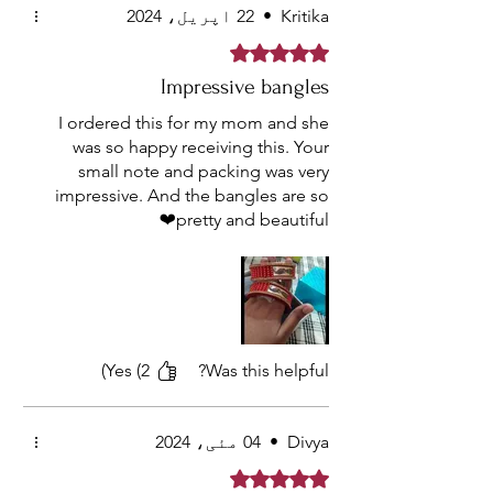
Kritika
•
22 اپریل، 2024
Rated 5 out of 5 stars.
Impressive bangles
I ordered this for my mom and she
was so happy receiving this. Your
small note and packing was very
impressive. And the bangles are so
pretty and beautiful❤
Thank you 😃
Yes (2)
Was this helpful?
Divya
•
04 مئی، 2024
Rated 5 out of 5 stars.