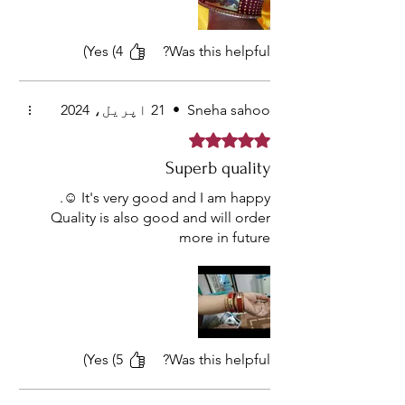
Yes (4)
Was this helpful?
Sneha sahoo
•
21 اپریل، 2024
Rated 5 out of 5 stars.
Superb quality
It's very good and I am happy ☺️.
Quality is also good and will order
more in future
Yes (5)
Was this helpful?