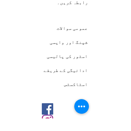
رابطہ کریں۔
عمومی سوالات
شپنگ اور واپسی
اسٹور کی پالیسی
ادائیگی کے طریقے
اسٹاکسٹس