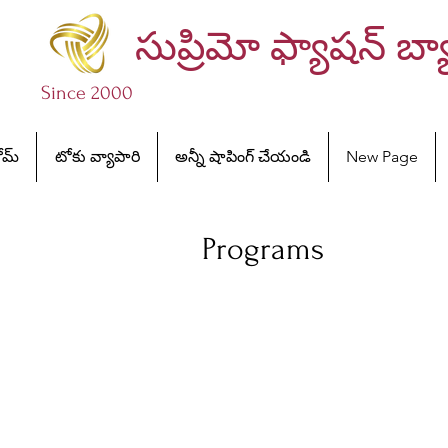
సుప్రిమో ఫ్యాషన్ బ్యా
Since 2000
మ్
టోకు వ్యాపారి
అన్నీ షాపింగ్ చేయండి
New Page
Programs