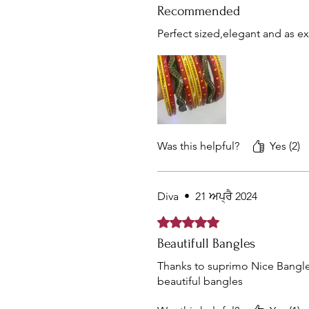
Recommended
Perfect sized,elegant and as e
Was this helpful?
Yes (2)
Diva
•
21 ਅਪ੍ਰੈ 2024
Rated 5 out of 5 stars.
Beautifull Bangles
Thanks to suprimo Nice Bangles
beautiful bangles