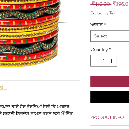
Regular
 ₹440.00 
₹396.0
Price
Excluding Tax
ਆਕਾਰ
*
Select
Quantity
*
ਤਪਾਦ ਬਾਰੇ ਹੋਰ ਵੇਰਵਿਆਂ ਜਿਵੇਂ ਕਿ ਆਕਾਰ, 
ੇ ਸਫਾਈ ਨਿਰਦੇਸ਼ ਸ਼ਾਮਲ ਕਰਨ ਲਈ ਮੈਂ ਇੱਕ 
PRODUCT INFO
Color: Yello, Size: 