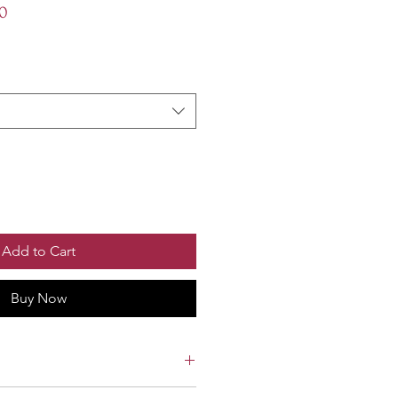
Sale
0
Price
Add to Cart
Buy Now
2.2, 2.4, 2.6, 2.8 Inch; Material: Lac,