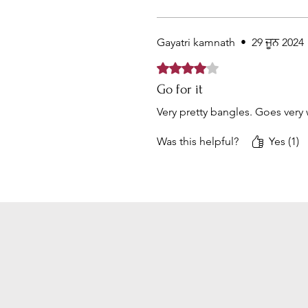
Gayatri kamnath
•
29 ਜੂਨ 2024
Rated 4 out of 5 stars.
Go for it
Very pretty bangles. Goes very w
Was this helpful?
Yes (1)