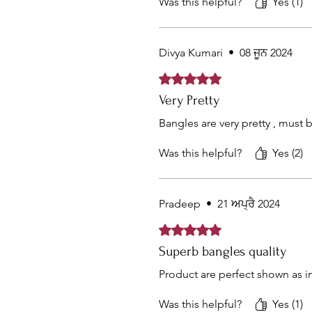
Was this helpful?
Yes (1)
Divya Kumari
•
08 ਜੂਨ 2024
Rated 5 out of 5 stars.
Very Pretty
Bangles are very pretty , must 
Was this helpful?
Yes (2)
Pradeep
•
21 ਅਪ੍ਰੈ 2024
Rated 5 out of 5 stars.
Superb bangles quality
Product are perfect shown as i
Was this helpful?
Yes (1)