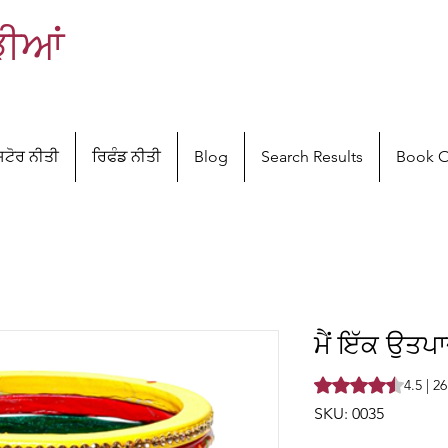
ੜੀਆਂ
ਸਟੋਰ ਨੀਤੀ
ਰਿਫੰਡ ਨੀਤੀ
Blog
Search Results
Book O
ਮੈਂ ਇੱਕ ਉਤਪਾ
Rating is 4.5 out o
4.5 | 2
SKU: 0035