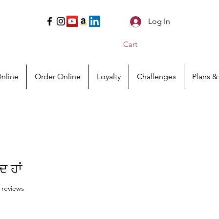
Log In
Cart
nline
Order Online
Loyalty
Challenges
Plans &
ਦ ਹਾਂ
f five stars based on 26 reviews
6 reviews