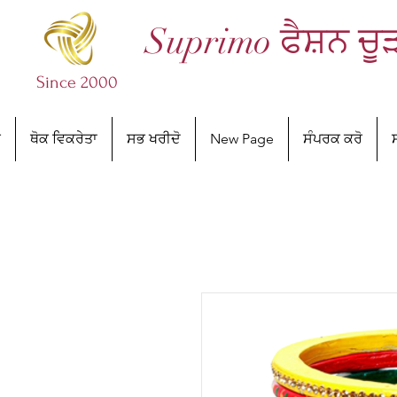
Suprimo ਫੈਸ਼ਨ ਚੂ
Since 2000
ਰ
ਥੋਕ ਵਿਕਰੇਤਾ
ਸਭ ਖਰੀਦੋ
New Page
ਸੰਪਰਕ ਕਰੋ