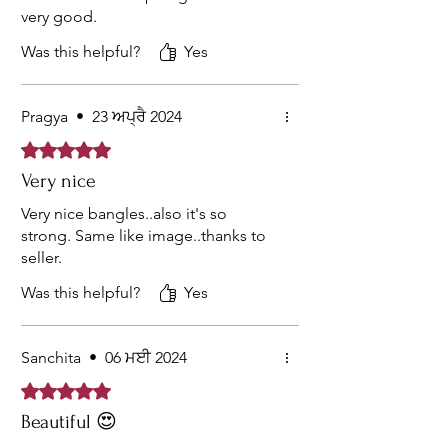
very good.
Was this helpful?
Yes
Pragya
•
23 ਅਪ੍ਰੈ 2024
Rated 5 out of 5 stars.
Very nice
Very nice bangles..also it's so
strong. Same like image..thanks to
seller.
Was this helpful?
Yes
Sanchita
•
06 ਮਈ 2024
Rated 5 out of 5 stars.
Beautiful 😍