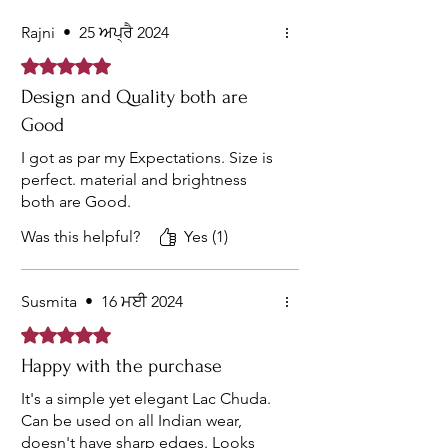
Rajni
•
25 ਅਪ੍ਰੈ 2024
Rated 5 out of 5 stars.
Design and Quality both are
Good
I got as par my Expectations. Size is
perfect. material and brightness
both are Good.
Was this helpful?
Yes (1)
Susmita
•
16 ਮਈ 2024
Rated 5 out of 5 stars.
Happy with the purchase
It's a simple yet elegant Lac Chuda.
Can be used on all Indian wear,
doesn't have sharp edges. Looks