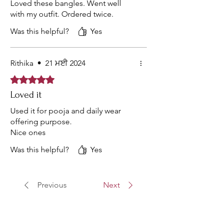
Loved these bangles. Went well
with my outfit. Ordered twice.
Was this helpful?
Yes
Rithika
•
21 ਮਈ 2024
Rated 5 out of 5 stars.
Loved it
Used it for pooja and daily wear
offering purpose.
Nice ones
Was this helpful?
Yes
Previous
Next