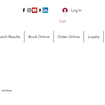
Log In
Cart
arch Results
Book Online
Order Online
Loyalty
f five stars based on १६ reviews
६ reviews