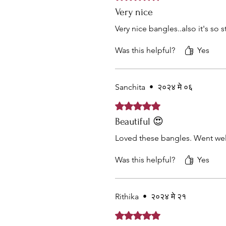
Very nice
Very nice bangles..also it's so 
Was this helpful?
Yes
Sanchita
•
२०२४ मे ०६
Rated ५ out of 5 stars.
Beautiful 😍
Loved these bangles. Went well
Was this helpful?
Yes
Rithika
•
२०२४ मे २१
Rated ५ out of 5 stars.