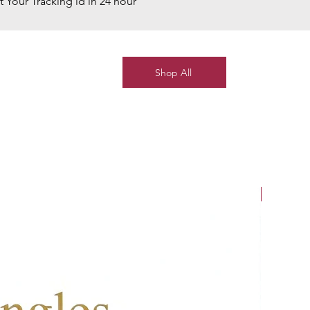
t Your Tracking id in 24 hour
Shop All
New Arriv