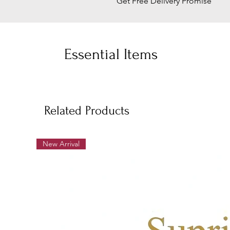
Get Free Delivery Promise
Essential Items
Related Products
New Arrival