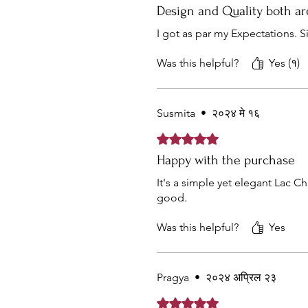
Design and Quality both a
I got as par my Expectations. S
Was this helpful?
Yes (१)
Susmita
•
२०२४ मे १६
Rated ५ out of 5 stars.
Happy with the purchase
It's a simple yet elegant Lac C
good.
Was this helpful?
Yes
Pragya
•
२०२४ अप्रिल २३
Rated ५ out of 5 stars.