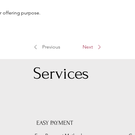
r offering purpose.
Previous
Next
Serv
ices
EASY PAYMENT