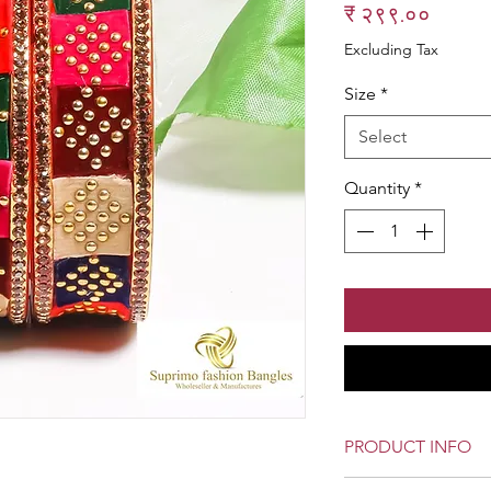
Price
₹ २९९.००
Excluding Tax
Size
*
Select
Quantity
*
PRODUCT INFO
Lac Kade Bangle S