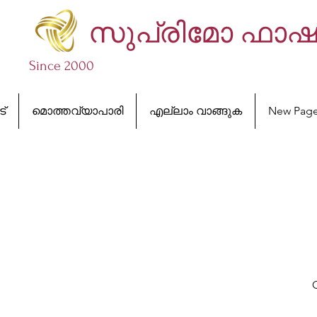
സുപ്രിമോ ഫാ
Since 2000
ട്
മൊത്തവ്യാപാരി
എല്ലാം വാങ്ങുക
New Pag
O