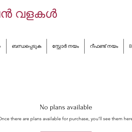
ഷൻ വളകൾ
e
ബന്ധപ്പെടുക
സ്റ്റോർ നയം
റീഫണ്ട് നയം
B
No plans available
nce there are plans available for purchase, you’ll see them her