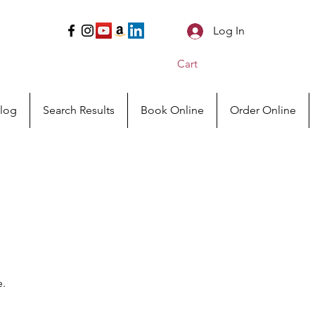
Log In
Cart
log
Search Results
Book Online
Order Online
e.