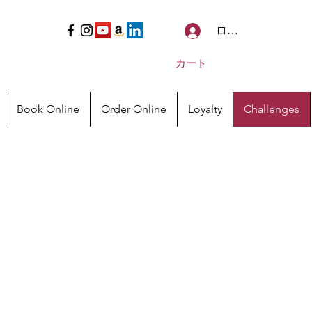
ログイン
カート
Book Online
Order Online
Loyalty
Challenges