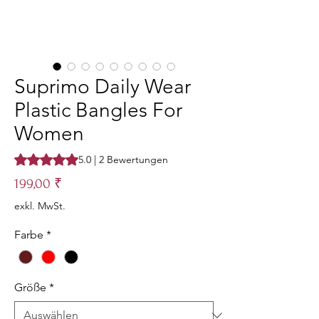
Suprimo Daily Wear
Plastic Bangles For
Women
Das Rating beträgt 5.0 von fünf Sternen, basierend auf 2 Be
5.0 | 2 Bewertungen
Preis
199,00 ₹
exkl. MwSt.
Farbe
*
Größe
*