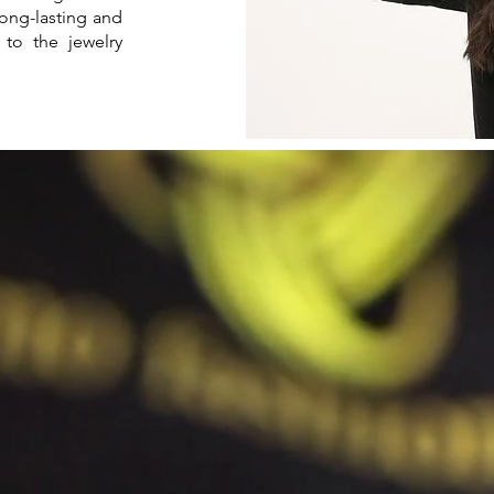
long-lasting and
 to the jewelry