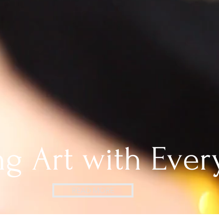
ng Art with Ever
READ MORE