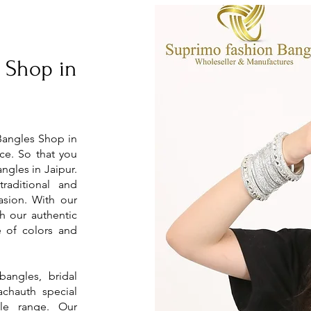
 Shop in
Bangles Shop in
ice. So that you
ngles in Jaipur.
raditional and
asion. With our
h our authentic
e of colors and
bangles, bridal
achauth special
ble range. Our