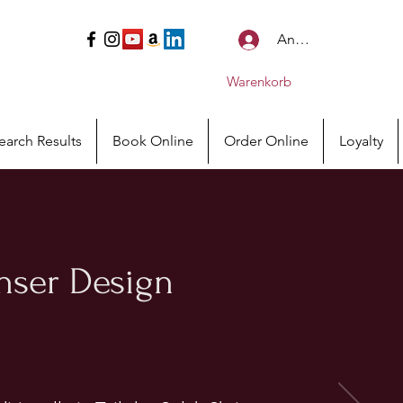
Anmelden
Warenkorb
earch Results
Book Online
Order Online
Loyalty
 unser Design