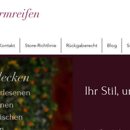
rmreifen
Kontakt
Store-Richtlinie
Rückgaberecht
Blog
S
decken
Ihr Stil,
rlesenen
onen
ischen
en