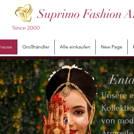
Suprimo Fashion A
Since 2000
hause
Großhändler
Alle einkaufen
New Page
Ent
Unsere e
Kollekti
von mod
Armreif