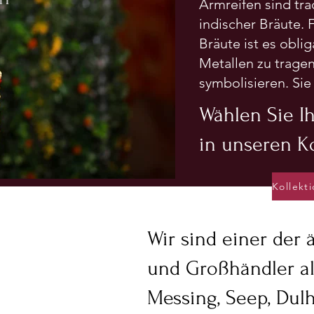
Armreifen sind trad
indischer Bräute. 
Bräute ist es obli
Metallen zu trage
symbolisieren. Si
Wählen Sie I
in unseren K
Wir sind einer der 
und Großhändler al
Messing, Seep, Dulh