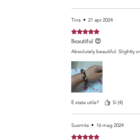
Tina
•
21 apr 2024
Valutazione 5 stelle su 5.
Beautiful 😍
Absolutely beautiful. Slightly 
È stata utile?
Sì (4)
Susmita
•
16 mag 2024
Valutazione 5 stelle su 5.