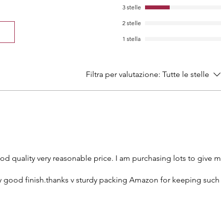
chimiche organich
3 stelle
Evita di usare scat
2 stelle
scatole ermetiche. 
panno di cotone mo
1 stella
profumo, poi indoss
tuoi gioielli splen
Braccialetti multico
Filtra per valutazione:
Tutte le stelle
Rajasthani da don
abbigliamento indi
quanto non solo mi
danno loro anche l
memorabile il tu
Questo set di gio
tradizionale unico
anticata. I braccia
ood quality very reasonable price. I am purchasing lots to give m
leggeri e hanno u
comodo.
ery good finish.thanks v sturdy packing Amazon for keeping suc