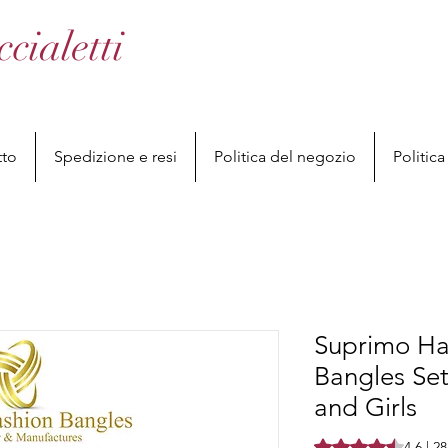
ialetti
tto
Spedizione e resi
Politica del negozio
Politic
Suprimo H
Bangles Se
and Girls
Sulla base di 28 re
4.6 | 2