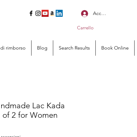
Accedi
Carrello
a di rimborso
Blog
Search Results
Book Online
andmade Lac Kada
t of 2 for Women
censioni, la valutazione è 4.6 su cinque stelle
8 recensioni