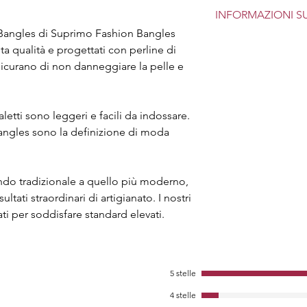
INFORMAZIONI S
: Bangles di Suprimo Fashion Bangles
Braccialetti semp
lta qualità e progettati con perline di
ragazze (i suoi bra
sicurano di non danneggiare la pelle e
Regalo perfetto: r
compleanno, annive
amano i gioielli; i 
adorano le donne.
etti sono leggeri e facili da indossare.
Hanno un'importan
ngles sono la definizione di moda
dell'anello, nel m
Possono anche ind
Qualità superiore e
ondo tradizionale a quello più moderno,
secondo gli standa
ultati straordinari di artigianato. I nostri
molto delicato sull
materiali tossici an
ati per soddisfare standard elevati.
essere indossato 
lamentarsi di dolo
materiale di qual
assicura di rimane
5 stelle
dopo anni di utiliz
4 stelle
Utilizzo: evitare i