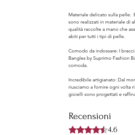
Materiale delicato sulla pelle
sono realizzati in materiale di a
qualità raccolte a mano che as
abiti per tutti i tipi di pelle.
Comodo da indossare: I braccial
Bangles by Suprimo Fashion Ba
comoda.
Incredibile artigianato: Dal m
riusciamo a fornire ogni volta ris
gioielli sono progettati e raffin
Recensioni
4.6
Valutazione 4,6 stelle su 5.