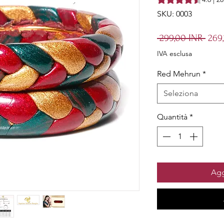
SKU: 0003
Prez
 299,00 INR 
269
rego
IVA esclusa
Red Mehrun
*
Seleziona
Quantità
*
Agg