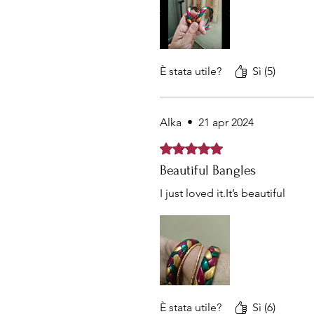
È stata utile?
Sì (5)
Alka
•
21 apr 2024
Valutazione 5 stelle su 5.
Beautiful Bangles
I just loved it.It’s beautiful
È stata utile?
Sì (6)