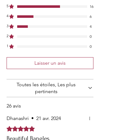
traditionnels adorent les femmes. Ils le
5
16
portent à différentes occasions Ils ont
4
une importance particulière pour la
6
cérémonie de bague, le mariage et les
3
4
fêtes. Ils peuvent également le porter
2
sur des basiques réguliers.
0
Qualité supérieure et respectueux de la
1
0
peau : haute qualité selon les normes
internationales qui le rend très doux
pour la peau. Il a été fabriqué à partir de
Laisser un avis
matériaux non toxiques, antiallergiques
et sans danger pour la peau. Il peut être
porté pendant de longues périodes sans
Toutes les étoiles, Les plus
se plaindre de courbatures et d'enflures.
pertinents
Fabriqué à partir de matériaux de
qualité supérieure, ce produit garantit
26 avis
de rester dans sa gloire d'origine même
après des années d'utilisation.
Dhanashri
•
21 avr. 2024
Utilisation : Éviter tout contact avec l'eau
Noté 5 sur 5.
et les produits chimiques organiques,
c'est-à-dire les vaporisateurs de parfum.
Beautiful Bangles