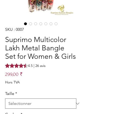
SKU : 0007
Suprimo Multicolor
Lakh Metal Bangle
Set for Women & Girls
La note est de 4.5 sur cinq étoiles sur la base de 26 avis
4.5 | 26 avis
Prix
299,00 ₹
Hors TVA
Taille
*