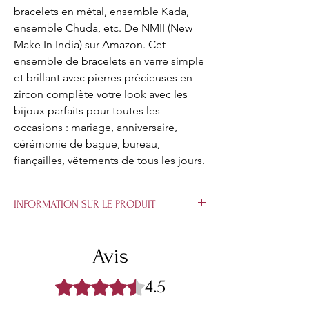
bracelets en métal, ensemble Kada,
ensemble Chuda, etc. De NMII (New
Make In India) sur Amazon. Cet
ensemble de bracelets en verre simple
et brillant avec pierres précieuses en
zircon complète votre look avec les
bijoux parfaits pour toutes les
occasions : mariage, anniversaire,
cérémonie de bague, bureau,
fiançailles, vêtements de tous les jours.
INFORMATION SUR LE PRODUIT
Matériau : Laiton | Composant inclus : lot
de 4 bracelets lac.
Avis
Cadeau parfait : cadeau idéal pour la
Saint-Valentin, anniversaire, anniversaire
4.5
Noté 4,5 sur 5.
de vos proches. Les femmes aiment les
bijoux; les bijoux spécialement