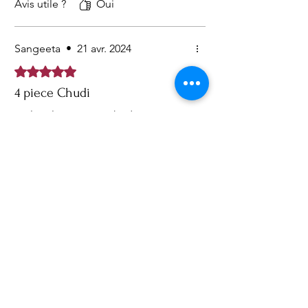
Avis utile ?
Oui
Sangeeta
•
21 avr. 2024
Noté 5 sur 5.
4 piece Chudi
Multicolor 4 piece Chudi set
Avis utile ?
Oui (1)
Précédent
Suivant