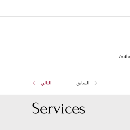
Authe
السابق
التالي
Serv
ices