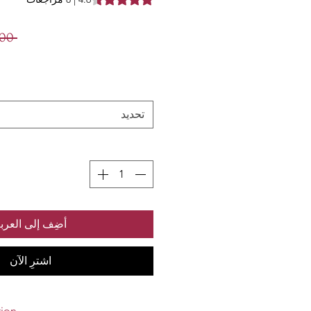
 ‏329.00 ₹ 
تحديد
أضِف إلى العرب
اشترِ الآن
tion