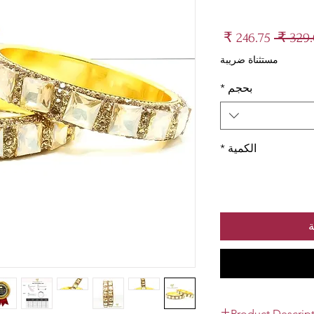
سعر
سعر
عادي
البيع
مستثناة ضريبة
بحجم
*
الكمية
*
ة
Product Descrip