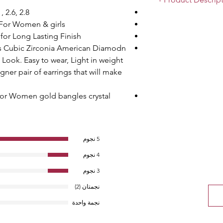
, 2.6, 2.8
This Non-Precious M
 For Women & girls
Pretty and Attractiv
 for Long Lasting Finish
Collection of Suprimo
ss Cubic Zirconia American Diamodn
Glossy Full Diamonds
Look. Easy to wear, Light in weight
Beautiful Colourful
Metal Quality Enhanc
gner pair of earrings that will make
Kadaa.
 for Women gold bangles crystal
5 نجوم
4 نجوم
3 نجوم
نجمتان (2)
نجمة واحدة